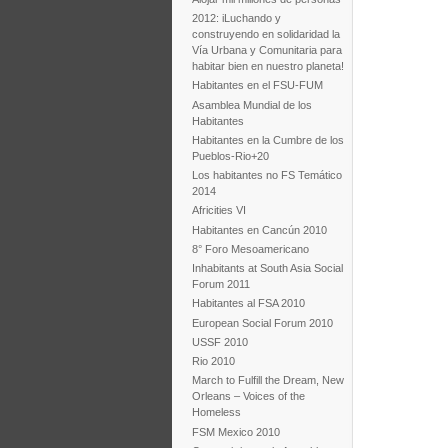
2012: iLuchando y
construyendo en solidaridad la
Vía Urbana y Comunitaria para
habitar bien en nuestro planeta!
Habitantes en el FSU-FUM
Asamblea Mundial de los
Habitantes
Habitantes en la Cumbre de los
Pueblos-Rio+20
Los habitantes no FS Temático
2014
Africities VI
Habitantes en Cancún 2010
8° Foro Mesoamericano
Inhabitants at South Asia Social
Forum 2011
Habitantes al FSA 2010
European Social Forum 2010
USSF 2010
Rio 2010
March to Fulfill the Dream, New
Orleans – Voices of the
Homeless
FSM Mexico 2010