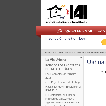
QUIEN ES LA AIH
LA V
inscripción al sitio
Login
Home
»
La Via Urbana
»
Jornada de Movilización
La Via Urbana
Ushuai
FORO DE LOS HABITANTES
DEL MEDITERRÁNEO
«
Los Habitantes en Africities
2018
One Day, el mundo del trabajo
Habitantes que R-Existen en el
FSM 2018
R-Existencias, el punto de
inflexión de Quito. Nueva
Agenda de lxs Habitantes VS/