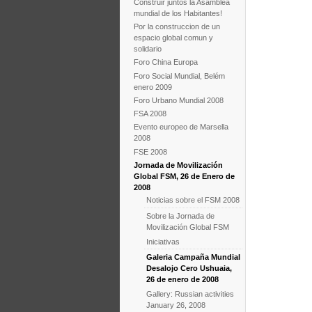
Construir juntos la Asamblea
mundial de los Habitantes!
Por la construccion de un
espacio global comun y
solidario
Foro China Europa
Foro Social Mundial, Belém
enero 2009
Foro Urbano Mundial 2008
FSA 2008
Evento europeo de Marsella
2008
FSE 2008
Jornada de Movilización
Global FSM, 26 de Enero de
2008
Noticias sobre el FSM 2008
Sobre la Jornada de
Movilización Global FSM
Iniciativas
Galeria Campaña Mundial
Desalojo Cero Ushuaia,
26 de enero de 2008
Gallery: Russian activities
January 26, 2008