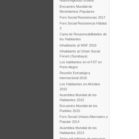
Nueva Agenda Urbana
Encuentro Mundial de
Movimientos Populares
Foro Social Resistencias 2017
Foro Social Resistencia Hábitat
3
Carta de Responsabilidades de
los Habitantes
Inhabitants at WSF 2016
Inhabitants at Urban Social
Forum (Surabaya)
Los habitantes en el FST en
Porto Alegre
Reunión Estratégica
internacional 2016
Los Habitantes en Africities
2015
Asamblea Mundial de los
Habitantes 2015
Encuentro Mundial de los
Pueblos 2015
Foro Social Urbano Alternativo y
Popular 2014
Asamblea Mundial de los
Habitantes 2013
Alojar mil millones de personas