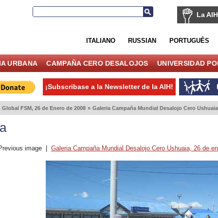
La AIH
ITALIANO
RUSSIAN
PORTUGUÊS
IA URBANA
CAMPAÑA CERO DESALOJOS
UNIVERSIDAD P
¡Subscribase a la Newsletter de la AIH!
 Global FSM, 26 de Enero de 2008
»
Galeria Campaña Mundial Desalojo Cero Ushuaia,
a
Previous image
|
Galeria Campaña Mundial Desalojo Cero Ushuaia, 26 de en