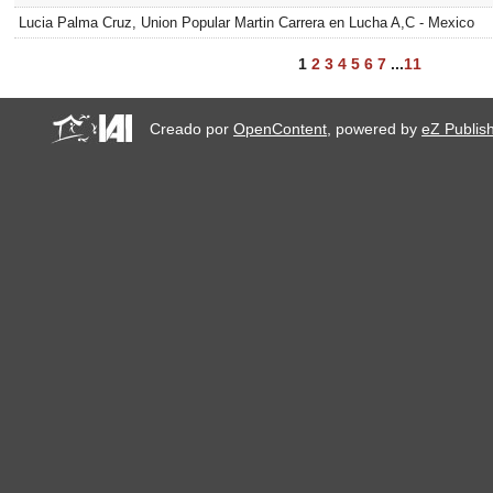
Lucia Palma Cruz, Union Popular Martin Carrera en Lucha A,C - Mexico
1
2
3
4
5
6
7
...
11
Creado por
OpenContent
, powered by
eZ Publis