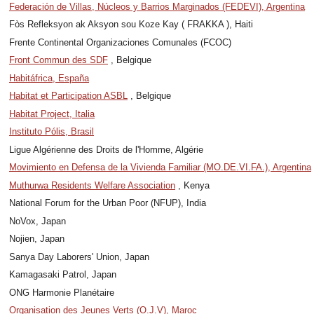
Federación de Villas, Núcleos y Barrios Marginados (FEDEVI), Argentina
Fòs Refleksyon ak Aksyon sou Koze Kay ( FRAKKA ), Haiti
Frente Continental Organizaciones Comunales (FCOC)
Front Commun des SDF
, Belgique
Habitáfrica, España
Habitat et Participation ASBL
, Belgique
Habitat Project, Italia
Instituto Pólis, Brasil
Ligue Algérienne des Droits de l'Homme, Algérie
Movimiento en Defensa de la Vivienda Familiar (MO.DE.VI.FA.), Argentina
Muthurwa Residents Welfare Association
, Kenya
National Forum for the Urban Poor (NFUP), India
NoVox, Japan
Nojien, Japan
Sanya Day Laborers' Union, Japan
Kamagasaki Patrol, Japan
ONG Harmonie Planétaire
Organisation des Jeunes Verts (O.J.V), Maroc