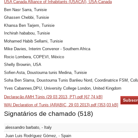
USA Canada Alliance of Inhabitants (USACAI), USA-Canada
Ben Nasr Sarra, Tunisie
Ghassen Chebbi, Tunisie
Khansa Ben Tarjem, Tunisie
Inchirah hababou, Tunisie
Mohamed Habib Sellami, Tunisie
Mike Davies, Interim Convenor - Southern Africa
Rocio Lombera, COPEVI, México
Shelly Brownin, USA
Sofien Asta, Doustourna tunis Medina, Tunisie
Soha Ben Slama, Doustourna Tunis Banlieu Nord, Coordinatrice FSM, Colla
Yves Cabannes,DPU, University College London, United Kingdom
Declaração AMH Túnis (29 03 2013, PT).pdf [67,74 kB]
WAI Declaration of Tunis (ARABIC, 29 03 2013).pdf [353,03 kB]
Signatários de chamado (518)
alessandro barbato, - Italy
Juan Luis Rodríguez Gómez, - Spain