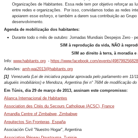
Organizações de Habitantes. Essa rede tem por objetivo reforçar as lu
entre redes e organizações. Por isso, convidamos todas as redes inte
apoiarem esse esforço, e também a darem sua contribuição ao Grupo
desenvolvimento.
Agenda de mobilização dos habitantes:
Durante todo o mês de outubro: Jornadas Mundiais Despejos Zero - pel
SIM à reprodução da vida, NÃO à reprod
SIM ao direito à terra, à moradia e 
Info:
www.habitants.org
-
https://www.facebook.com/events/498799256828
Adesões:
amh-wai2013@habitants.org
[1]
Venezuela (Lei de iniciativa popular aprovada pelo parlamento em 11/11
aluguéis imobiliários) e Mendoza, Argentina (lei n° 7684 de modificação do
Em Túnis, dia 29 de março de 2013, assinam este compromisso:
Aliança Internacional de Habitantes
Association des Cités du Secours Catholique (ACSC), France
Amandla Centre of Zimbabwe, Zimbabwe
Arquitectos Sin Fronteras, España
Asociación Civil "Nuestro Hogar", Argentina
Association Réseau Doustourna, Tunisie