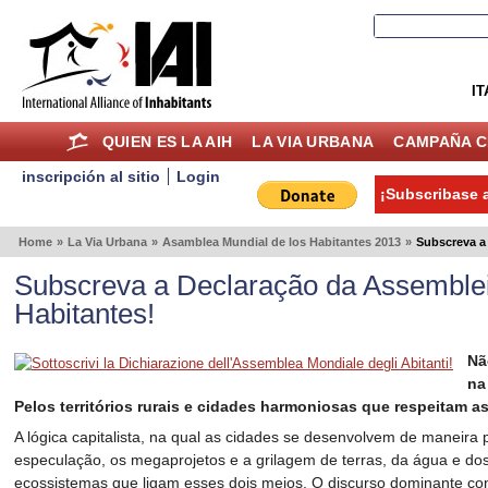
IT
QUIEN ES LA AIH
LA VIA URBANA
CAMPAÑA C
inscripción al sitio
Login
¡Subscribase a
Home
»
La Via Urbana
»
Asamblea Mundial de los Habitantes 2013
»
Subscreva a
Subscreva a Declaração da Assemble
Habitantes!
Nã
na
Pelos territórios rurais e cidades harmoniosas que respeitam as
A lógica capitalista, na qual as cidades se desenvolvem de maneir
especulação, os megaprojetos e a grilagem de terras, da água e dos
ecossistemas que ligam esses dois meios. O discurso dominante con