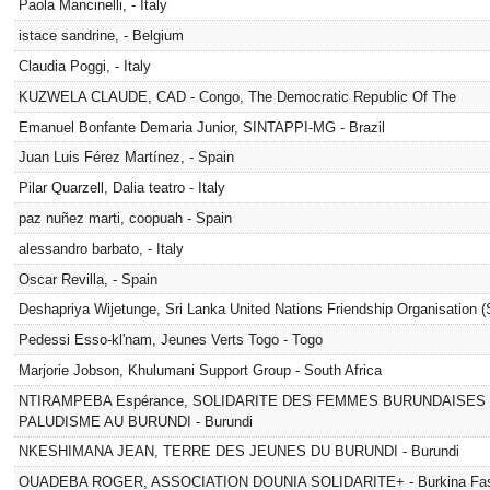
Paola Mancinelli, - Italy
istace sandrine, - Belgium
Claudia Poggi, - Italy
KUZWELA CLAUDE, CAD - Congo, The Democratic Republic Of The
Emanuel Bonfante Demaria Junior, SINTAPPI-MG - Brazil
Juan Luis Férez Martínez, - Spain
Pilar Quarzell, Dalia teatro - Italy
paz nuñez marti, coopuah - Spain
alessandro barbato, - Italy
Oscar Revilla, - Spain
Deshapriya Wijetunge, Sri Lanka United Nations Friendship Organisation 
Pedessi Esso-kl'nam, Jeunes Verts Togo - Togo
Marjorie Jobson, Khulumani Support Group - South Africa
NTIRAMPEBA Espérance, SOLIDARITE DES FEMMES BURUNDAISES 
PALUDISME AU BURUNDI - Burundi
NKESHIMANA JEAN, TERRE DES JEUNES DU BURUNDI - Burundi
OUADEBA ROGER, ASSOCIATION DOUNIA SOLIDARITE+ - Burkina Fa