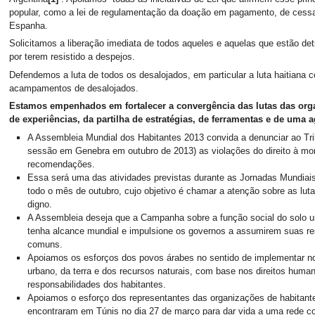
popular, como a lei de regulamentação da doação em pagamento, de cessa
Espanha.
Solicitamos a liberação imediata de todos aqueles e aquelas que estão de
por terem resistido a despejos.
Defendemos a luta de todos os desalojados, em particular a luta haitiana c
acampamentos de desalojados.
Estamos empenhados em fortalecer a convergência das lutas das org
de experiências, da partilha de estratégias, de ferramentas e de um
A Assembleia Mundial dos Habitantes 2013 convida a denunciar ao Tri
sessão em Genebra em outubro de 2013) as violações do direito à mora
recomendações.
Essa será uma das atividades previstas durante as Jornadas Mundiais 
todo o mês de outubro, cujo objetivo é chamar a atenção sobre as lutas
digno.
A Assembleia deseja que a Campanha sobre a função social do solo ur
tenha alcance mundial e impulsione os governos a assumirem suas re
comuns.
Apoiamos os esforços dos povos árabes no sentido de implementar no
urbano, da terra e dos recursos naturais, com base nos direitos huma
responsabilidades dos habitantes.
Apoiamos o esforço dos representantes das organizações de habitante
encontraram em Túnis no dia 27 de março para dar vida a uma rede co