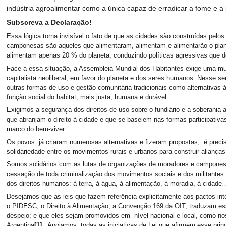
indústria agroalimentar como a única capaz de erradicar a fome e a
Subscreva a Declaração!
Essa lógica torna invisível o fato de que as cidades são construídas pel
camponesas são aqueles que alimentaram, alimentam e alimentarão o plane
alimentam apenas 20 % do planeta, conduzindo políticas agressivas que 
Face a essa situação, a Assembleia Mundial dos Habitantes exige uma m
capitalista neoliberal, em favor do planeta e dos seres humanos. Nesse sen
outras formas de uso e gestão comunitária tradicionais como alternativas 
função social do habitat, mais justa, humana e durável.
Exigimos a segurança dos direitos de uso sobre o fundiário e a soberania 
que abranjam o direito à cidade e que se baseiem nas formas participativa
marco do bem-viver.
Os povos já criaram numerosas alternativas e fizeram propostas; é preciso
solidariedade entre os movimentos rurais e urbanos para construir alianças 
Somos solidários com as lutas de organizações de moradores e camponese
cessação de toda criminalização dos movimentos sociais e dos militantes 
dos direitos humanos: à terra, à água, à alimentação, à moradia, à cidade
Desejamos que as leis que fazem referência explicitamente aos pactos int
o PIDESC, o Direito à Alimentação, a Convenção 169 da OIT, traduzam esses
despejo; e que eles sejam promovidos em nível nacional e local, como no
Argentina
[1]
. Apoiamos todas as iniciativas de Lei que afirmem esse princí