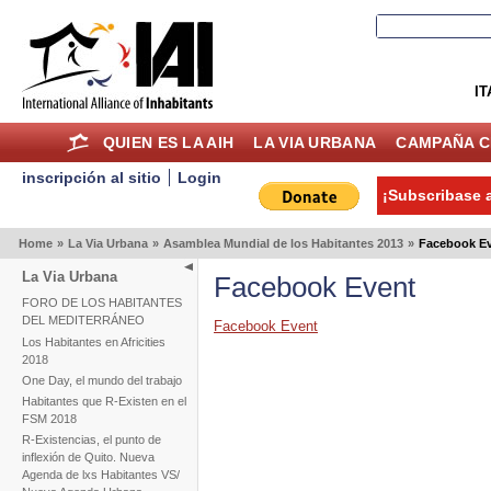
IT
QUIEN ES LA AIH
LA VIA URBANA
CAMPAÑA C
inscripción al sitio
Login
¡Subscribase a
Home
»
La Via Urbana
»
Asamblea Mundial de los Habitantes 2013
»
Facebook E
La Via Urbana
Facebook Event
FORO DE LOS HABITANTES
DEL MEDITERRÁNEO
Facebook Event
Los Habitantes en Africities
2018
One Day, el mundo del trabajo
Habitantes que R-Existen en el
FSM 2018
R-Existencias, el punto de
inflexión de Quito. Nueva
Agenda de lxs Habitantes VS/