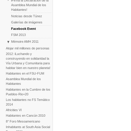
iFirma la Declaración de la
Asamblea Mundial de los
Habitantes!
Noticias desde Túnez
Galerías de imágenes
Facebook Event
FSM 2013
Mémoire AMH 2011
La construcción de la AMH
Alojar mil millones de personas
2012: iLuchando y
construyendo en solidaridad la
Vía Urbana y Comunitaria para
habitar bien en nuestro planeta!
Habitantes en el FSU-FUM
Asamblea Mundial de los
Habitantes
Habitantes en la Cumbre de los
Pueblos-Rio+20
Los habitantes no FS Temático
2014
Africities VI
Habitantes en Cancún 2010
8° Foro Mesoamericano
Inhabitants at South Asia Social