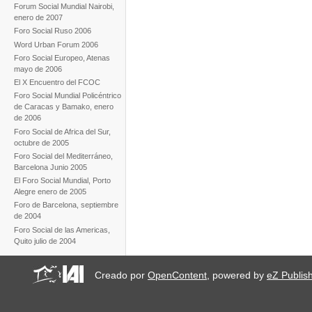
Forum Social Mundial Nairobi,
enero de 2007
Foro Social Ruso 2006
Word Urban Forum 2006
Foro Social Europeo, Atenas
mayo de 2006
El X Encuentro del FCOC
Foro Social Mundial Policéntrico
de Caracas y Bamako, enero
de 2006
Foro Social de Africa del Sur,
octubre de 2005
Foro Social del Mediterráneo,
Barcelona Junio 2005
El Foro Social Mundial, Porto
Alegre enero de 2005
Foro de Barcelona, septiembre
de 2004
Foro Social de las Americas,
Quito julio de 2004
Creado por
OpenContent
, powered by
eZ Publis