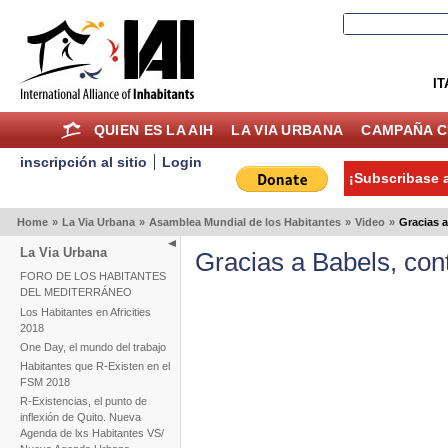
IT
QUIEN ES LA AIH
LA VIA URBANA
CAMPAÑA C
inscripción al sitio
Login
¡Subscribase a
Home
»
La Via Urbana
»
Asamblea Mundial de los Habitantes
»
Video
»
Gracias a
La Via Urbana
Gracias a Babels, con
FORO DE LOS HABITANTES
DEL MEDITERRÁNEO
Los Habitantes en Africities
2018
One Day, el mundo del trabajo
Habitantes que R-Existen en el
FSM 2018
R-Existencias, el punto de
inflexión de Quito. Nueva
Agenda de lxs Habitantes VS/