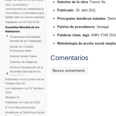
Autor/es de la obra
: Franck Na
2012: iLuchando y
construyendo en solidaridad la
Publicado
: 29. abril 2011
Vía Urbana y Comunitaria para
habitar bien en nuestro planeta!
Principales temáticas tratadas
: Dere
Habitantes en el FSU-FUM
País/es de procedencia
: Senegal
Asamblea Mundial de los
Habitantes
Palabras clave, tags
: AMH, FSM 201
Preparando la Asamblea
Mundial de los Habitantes
Metodología de acción social emple
Desde los Comités
Promotores AMH
Comentarios
Noticias desde Dakar
Galerías de imágenes
iFirma la Declaración de la
Asamblea Mundial de los
Habitantes!
Habitantes en la Cumbre de los
Background
Pueblos-Rio+20
Video
Los habitantes no FS Temático
2014
Africities VI
Habitantes en Cancún 2010
8° Foro Mesoamericano
Inhabitants at South Asia Social