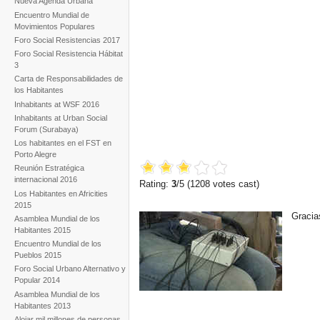
Nueva Agenda Urbana
Encuentro Mundial de
Movimientos Populares
Foro Social Resistencias 2017
Foro Social Resistencia Hábitat
3
Carta de Responsabilidades de
los Habitantes
Inhabitants at WSF 2016
Inhabitants at Urban Social
Forum (Surabaya)
Los habitantes en el FST en
Porto Alegre
Reunión Estratégica
internacional 2016
Rating:
3
/5 (
1208
votes cast)
Los Habitantes en Africities
2015
Gracia
Asamblea Mundial de los
Habitantes 2015
Encuentro Mundial de los
Pueblos 2015
Foro Social Urbano Alternativo y
Popular 2014
Asamblea Mundial de los
Habitantes 2013
Alojar mil millones de personas