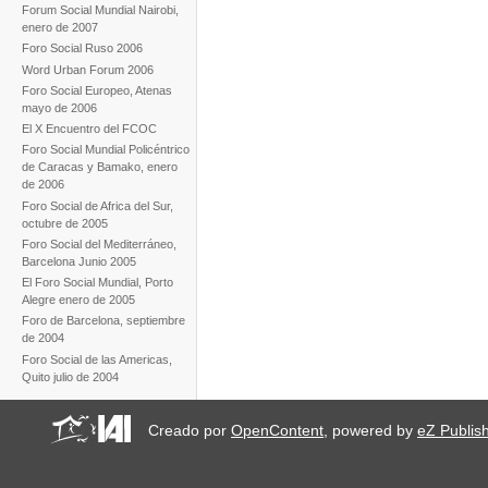
Forum Social Mundial Nairobi,
enero de 2007
Foro Social Ruso 2006
Word Urban Forum 2006
Foro Social Europeo, Atenas
mayo de 2006
El X Encuentro del FCOC
Foro Social Mundial Policéntrico
de Caracas y Bamako, enero
de 2006
Foro Social de Africa del Sur,
octubre de 2005
Foro Social del Mediterráneo,
Barcelona Junio 2005
El Foro Social Mundial, Porto
Alegre enero de 2005
Foro de Barcelona, septiembre
de 2004
Foro Social de las Americas,
Quito julio de 2004
Creado por
OpenContent
, powered by
eZ Publis