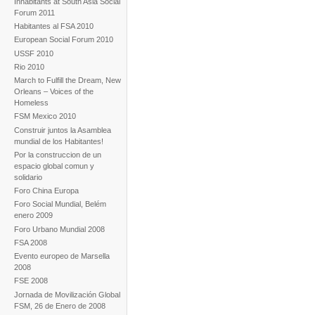
Inhabitants at South Asia Social
Forum 2011
Habitantes al FSA 2010
European Social Forum 2010
USSF 2010
Rio 2010
March to Fulfill the Dream, New
Orleans – Voices of the
Homeless
FSM Mexico 2010
Construir juntos la Asamblea
mundial de los Habitantes!
Por la construccion de un
espacio global comun y
solidario
Foro China Europa
Foro Social Mundial, Belém
enero 2009
Foro Urbano Mundial 2008
FSA 2008
Evento europeo de Marsella
2008
FSE 2008
Jornada de Movilización Global
FSM, 26 de Enero de 2008