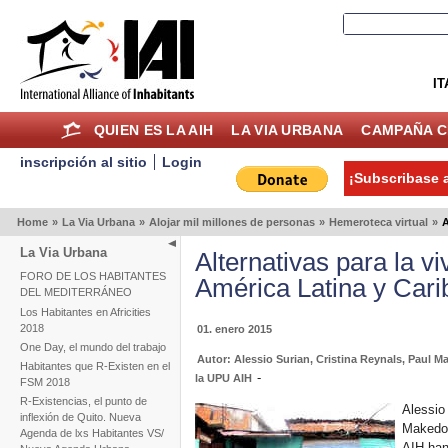
IT
QUIEN ES LA AIH
LA VIA URBANA
CAMPAÑA C
inscripción al sitio
Login
¡Subscribase a
Home
»
La Via Urbana
»
Alojar mil millones de personas
»
Hemeroteca virtual
»
A
La Via Urbana
Alternativas para la v
FORO DE LOS HABITANTES
América Latina y Cari
DEL MEDITERRÁNEO
Los Habitantes en Africities
2018
01. enero 2015
One Day, el mundo del trabajo
Autor: Alessio Surian, Cristina Reynals, Paul 
Habitantes que R-Existen en el
-
la UPU AIH
FSM 2018
R-Existencias, el punto de
Alessio
inflexión de Quito. Nueva
Makedon
Agenda de lxs Habitantes VS/
AIH han