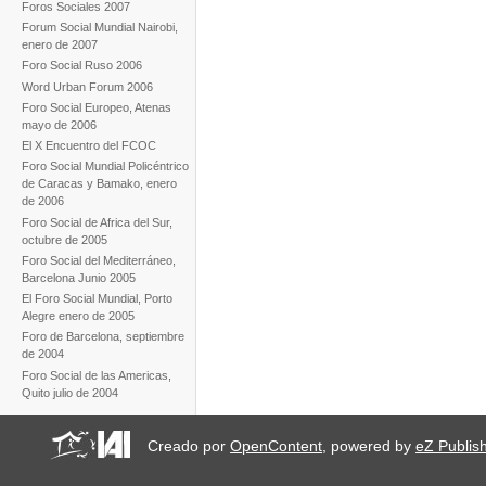
Foros Sociales 2007
Forum Social Mundial Nairobi,
enero de 2007
Foro Social Ruso 2006
Word Urban Forum 2006
Foro Social Europeo, Atenas
mayo de 2006
El X Encuentro del FCOC
Foro Social Mundial Policéntrico
de Caracas y Bamako, enero
de 2006
Foro Social de Africa del Sur,
octubre de 2005
Foro Social del Mediterráneo,
Barcelona Junio 2005
El Foro Social Mundial, Porto
Alegre enero de 2005
Foro de Barcelona, septiembre
de 2004
Foro Social de las Americas,
Quito julio de 2004
Creado por
OpenContent
, powered by
eZ Publis