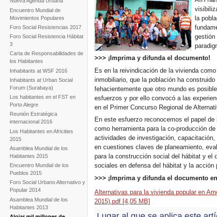
Nueva Agenda Urbana
visibili
Encuentro Mundial de
la pobl
Movimientos Populares
fundame
Foro Social Resistencias 2017
gestión 
Foro Social Resistencia Hábitat
3
paradig
Carta de Responsabilidades de
>>> ¡Imprima y difunda el documento!
los Habitantes
Es en la reivindicación de la vivienda como
Inhabitants at WSF 2016
inmobiliario, que la población ha construid
Inhabitants at Urban Social
Forum (Surabaya)
fehacientemente que otro mundo es posible
Los habitantes en el FST en
esfuerzos y por ello convocó a las experien
Porto Alegre
en el Primer Concurso Regional de Alternati
Reunión Estratégica
En este esfuerzo reconocemos el papel de 
internacional 2016
como herramienta para la co-producción de 
Los Habitantes en Africities
actividades de investigación, capacitación,
2015
en cuestiones claves de planeamiento, evalua
Asamblea Mundial de los
para la construcción social del hábitat y el
Habitantes 2015
sociales en defensa del hábitat y la acción p
Encuentro Mundial de los
Pueblos 2015
>>> ¡Imprima y difunda el documento en 
Foro Social Urbano Alternativo y
Popular 2014
Alternativas para la vivienda popular en Am
Asamblea Mundial de los
2015).pdf [4,05 MB]
Habitantes 2013
Lugar al que se aplica este art
Alojar mil millones de