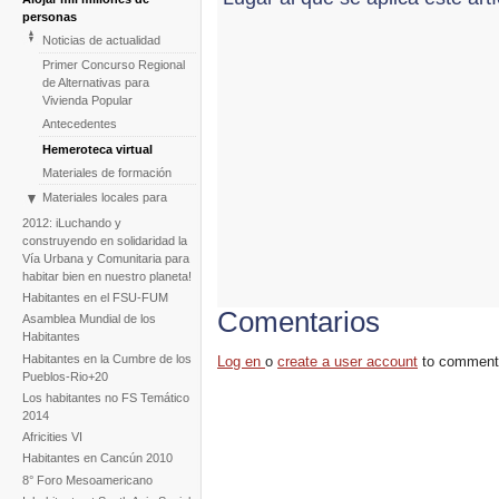
personas
Noticias de actualidad
Primer Concurso Regional
de Alternativas para
Vivienda Popular
Antecedentes
Hemeroteca virtual
Materiales de formación
Materiales locales para
políticas alternativas de
2012: iLuchando y
viviendas populares
construyendo en solidaridad la
Blog: Territorios,
Vía Urbana y Comunitaria para
Gobernanza y Democracia
habitar bien en nuestro planeta!
Habitantes en el FSU-FUM
Comentarios
Asamblea Mundial de los
Habitantes
Habitantes en la Cumbre de los
Log en
o
create a user account
to comment
Pueblos-Rio+20
Los habitantes no FS Temático
2014
Africities VI
Habitantes en Cancún 2010
8° Foro Mesoamericano