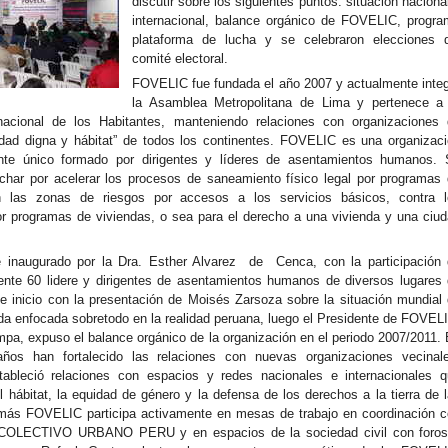
discutir sobre los siguientes puntos: situación naciona
internacional, balance orgánico de FOVELIC, progr
plataforma de lucha y se celebraron elecciones d
comité electoral.
FOVELIC fue fundada el año 2007 y actualmente inte
la Asamblea Metropolitana de Lima y pertenece a 
rnacional de los Habitantes, manteniendo relaciones con organizaciones
udad digna y hábitat” de todos los continentes. FOVELIC es una organizac
ente único formado por dirigentes y líderes de asentamientos humanos.
uchar por acelerar los procesos de saneamiento físico legal por programas
n las zonas de riesgos por accesos a los servicios básicos, contra l
r programas de viviendas, o sea para el derecho a una vivienda y una ciu
e inaugurado por la Dra. Esther Alvarez de Cenca, con la participación
nte 60 lidere y dirigentes de asentamientos humanos de diversos lugares
 inicio con la presentación de Moisés Zarsoza sobre la situación mundial
enda enfocada sobretodo en la realidad peruana, luego el Presidente de FOVEL
pa, expuso el balance orgánico de la organización en el periodo 2007/2011.
años han fortalecido las relaciones con nuevas organizaciones vecinal
ableció relaciones con espacios y redes nacionales e internacionales 
el hábitat, la equidad de género y la defensa de los derechos a la tierra de 
más FOVELIC participa activamente en mesas de trabajo en coordinación 
COLECTIVO URBANO PERU y en espacios de la sociedad civil con foros