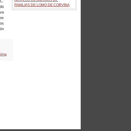
C.
FAMILIAS DE LOMO DE CORVINA
ado
va
nos
tos
ión
Lima