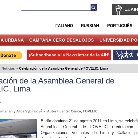
La AIH
ITALIANO
RUSSIAN
PORTUGUÊS
IA URBANA
CAMPAÑA CERO DESALOJOS
UNIVERSIDAD P
¡Subscribase a la Newsletter de la AIH!
»
Noticias
»
Celebración de la Asamblea General de FOVELIC, Lima
ación de la Asamblea General de
IC, Lima
1
-
ontanari y Alice Vybíralová
Autor Fuente: Cenca, FOVELIC
El día domingo 21 de agosto 2011 en Lima, se celebró
Asamblea General de FOVELIC (Federación 
Organizaciones Vecinales de Lima y Callao), pa