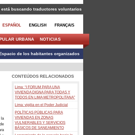
 está buscando traductores voluntarios
ESPAÑOL
ENGLISH
FRANÇAIS
OPULAR URBANA
NOTICIAS
Espacio de los habitantes organizados
CONTEÚDOS RELACIONADOS
Lima: “I FORUM PARA UNA
VIVIENDA DIGNA PARA TODAS Y
TODOS EN LIMA METROPOLITANA”
Lima: vigilia en el Poder Judicial
POLÍTICAS PÚBLICAS PARA
VIVIENDAS EN ZONAS
 la
VULNERABLES Y SERVICIOS
de
BÁSICOS DE SANEAMIENTO
ra