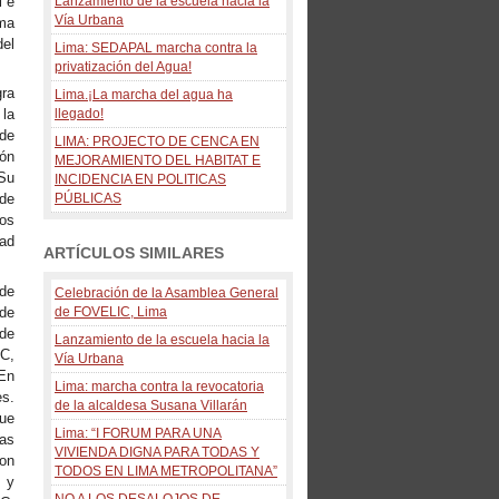
l e
Lanzamiento de la escuela hacia la
Vía Urbana
ama
el
Lima: SEDAPAL marcha contra la
privatización del Agua!
gra
Lima.¡La marcha del agua ha
la
llegado!
 de
LIMA: PROJECTO DE CENCA EN
ión
MEJORAMIENTO DEL HABITAT E
 Su
INCIDENCIA EN POLITICAS
 de
PÚBLICAS
os
dad
ARTÍCULOS SIMILARES
 de
Celebración de la Asamblea General
 de
de FOVELIC, Lima
 de
Lanzamiento de la escuela hacia la
IC,
Vía Urbana
 En
Lima: marcha contra la revocatoria
es.
de la alcaldesa Susana Villarán
que
Lima: “I FORUM PARA UNA
las
VIVIENDA DIGNA PARA TODAS Y
con
TODOS EN LIMA METROPOLITANA”
 y
NO A LOS DESALOJOS DE