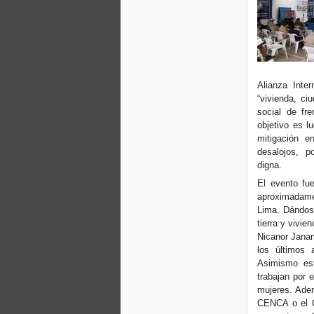
Alianza Inte
“vivienda, ci
social de fr
objetivo es l
mitigación e
desalojos, po
digna.
El evento fu
aproximadame
Lima. Dándose
tierra y vivi
Nicanor Janam
los últimos 
Asimismo est
trabajan por 
mujeres. Ade
CENCA o el 