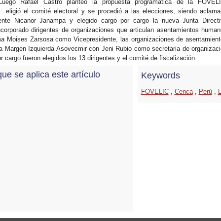
 Luego Rafael Castro planteo la propuesta programática de la FOVELI
 eligió el comité electoral y se procedió a las elecciones, siendo aclam
nte Nicanor Janampa y elegido cargo por cargo la nueva Junta Directi
ncorporado dirigentes de organizaciones que articulan asentamientos huma
ma Moises Zarsosa como Vicepresidente, las organizaciones de asentamien
a Margen Izquierda Asovecmir con Jeni Rubio como secretaria de organizac
r cargo fueron elegidos los 13 dirigentes y el comité de fiscalización.
que se aplica este artículo
Keywords
FOVELIC
,
Cenca
,
Perú
,