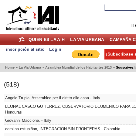
IT
QUIEN ES LA AIH
LA VIA URBANA
CAMPAÑA C
inscripción al sitio
Login
¡Subscribase a
Home
»
La Via Urbana
»
Asamblea Mundial de los Habitantes 2013
»
Souscrivez l
(518)
Angela Trupia, Assemblea per il diritto alla casa - Italy
LEONAL CASCO GUTIERREZ, OBSERVATORIO ECUMENICO PARA L
Honduras
Giovanni Maccione, - Italy
carolina estupiñan, INTEGRACION SIN FRONTERAS - Colombia