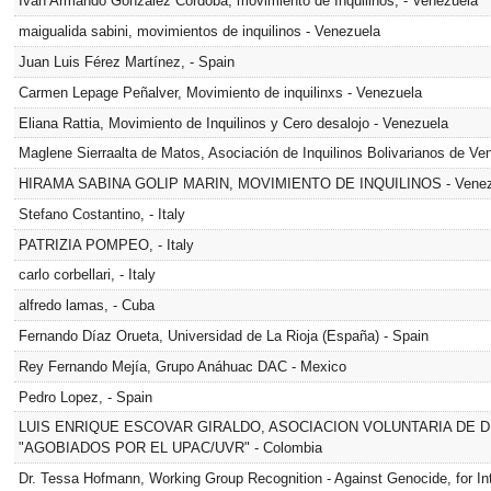
Iván Armando González Córdoba, movimiento de Inquilinos, - Venezuela
maigualida sabini, movimientos de inquilinos - Venezuela
Juan Luis Férez Martínez, - Spain
Carmen Lepage Peñalver, Movimiento de inquilinxs - Venezuela
Eliana Rattia, Movimiento de Inquilinos y Cero desalojo - Venezuela
Maglene Sierraalta de Matos, Asociación de Inquilinos Bolivarianos de Ve
HIRAMA SABINA GOLIP MARIN, MOVIMIENTO DE INQUILINOS - Venez
Stefano Costantino, - Italy
PATRIZIA POMPEO, - Italy
carlo corbellari, - Italy
alfredo lamas, - Cuba
Fernando Díaz Orueta, Universidad de La Rioja (España) - Spain
Rey Fernando Mejía, Grupo Anáhuac DAC - Mexico
Pedro Lopez, - Spain
LUIS ENRIQUE ESCOVAR GIRALDO, ASOCIACION VOLUNTARIA DE 
"AGOBIADOS POR EL UPAC/UVR" - Colombia
Dr. Tessa Hofmann, Working Group Recognition - Against Genocide, for In