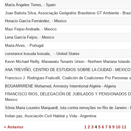
María Ángeles Torres, - Spain
Joao Batista Silva, Associação Geógrafos Brasileiros GT Ambiente - Brazi
Horacio García Fernández, - Mexico
Maxi Feijoo Andrade, - Mexico
Lena García Feijoo, - Mexico
Maria Alves, - Portugal
constance kosuda kosuda, . - United States
Kevin Michael Reilly, Manawatu Tenants Union - Northern Mariana Islands
ANA TREVIÑO, CENTRO DE ESTUDIOS SOBRE LA CIUDAD - MEXICO -
Francisco J. Rodríguez-Fraticelli, Coalición de Coaliciones Pro Personas s
BOUAMRIRENE Mohamed, Amnesty Interntional Algérie - Algeria
FRANCISCO RIOS, DELEGACIÓN DE JUBILADOS Y PENSIONADOS D
Mexico
Sônia Maria Loureiro Marquardt, luta contra remoções no Rio de Janeiro - 
froilan paz, Asociación Civil Habitat y Vida - Argentina
« Anterior
1
2
3
4
5
6
7
8
9
10
11