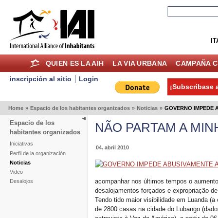
IT
QUIEN ES LA AIH
LA VIA URBANA
CAMPAÑA C
inscripción al sitio
Login
¡Subscribase a
Home
»
Espacio de los habitantes organizados
»
Noticias
»
GOVERNO IMPEDE 
Espacio de los
NÃO PARTAM A MIN
habitantes organizados
Iniciativas
04. abril 2010
Perfil de la organización
Noticias
Video
acompanhar nos últimos tempos o aumento
Desalojos
desalojamentos forçados e expropriação de 
Tendo tido maior visibilidade em Luanda (a 
de 2800 casas na cidade do Lubango (dados