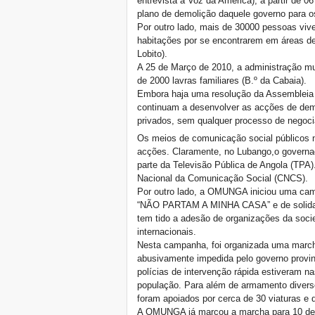
entrevista à Voz da América), a partir de 
plano de demolição daquele governo para
Por outro lado, mais de 30000 pessoas vi
habitações por se encontrarem em áreas de
Lobito).
A 25 de Março de 2010, a administração mun
de 2000 lavras familiares (B.º da Cabaia).
Embora haja uma resolução da Assembleia N
continuam a desenvolver as acções de demo
privados, sem qualquer processo de negoc
Os meios de comunicação social públicos n
acções. Claramente, no Lubango,o governado
parte da Televisão Pública de Angola (TPA)
Nacional da Comunicação Social (CNCS).
Por outro lado, a OMUNGA iniciou uma cam
“NÃO PARTAM A MINHA CASA” e de solidar
tem tido a adesão de organizações da socied
internacionais.
Nesta campanha, foi organizada uma march
abusivamente impedida pelo governo provin
polícias de intervenção rápida estiveram 
população. Para além de armamento diverso
foram apoiados por cerca de 30 viaturas e 
A OMUNGA já marcou a marcha para 10 de 