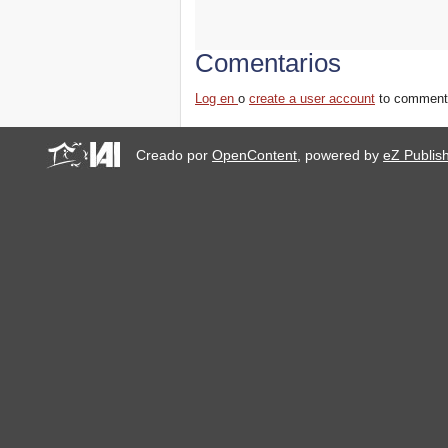
Comentarios
Log en
o
create a user account
to comment
Creado por
OpenContent
, powered by
eZ Publis