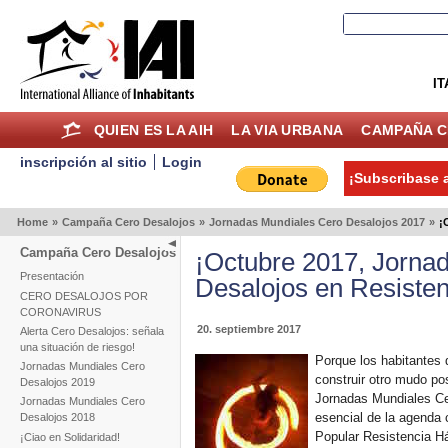
IT
QUIEN ES LA AIH
LA VIA URBANA
CAMPAÑA C
inscripción al sitio
Login
¡Subscribase a
Home
»
Campaña Cero Desalojos
»
Jornadas Mundiales Cero Desalojos 2017
»
¡
Campaña Cero Desalojos
¡Octubre 2017, Jorna
Presentación
Desalojos en Resisten
CERO DESALOJOS POR
CORONAVIRUS
20. septiembre 2017
Alerta Cero Desalojos: señala
una situación de riesgo!
Porque los habitantes 
Jornadas Mundiales Cero
construir otro mudo po
Desalojos 2019
Jornadas Mundiales Ce
Jornadas Mundiales Cero
esencial de la agenda 
Desalojos 2018
Popular Resistencia Háb
¡Ciao en Solidaridad!