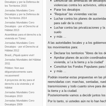
Denunciar las amenazas de desalojos,
Desalojos y por la Defensa de
violencias contra lxs activistxs, utili
los Territorios 2015
Parar los desalojos
Jornadas Mundiales Cero
“Requisar” las viviendas vacías
Desalojos y por la Defensa de
los Territorios 2014
Luchar contra los planes de austerida
Jornadas Mundiales Cero
para salir de la crisis
Desalojos - por el Derecho al
Luchar contra las privatizaciones y la 
Hábitat 2013
suelo
Asambleas para el derecho a la
y más ...
vivienda en Túnez
A las autoridades locales y a los gobiern
Jornadas Mundiales Cero
Desalojos - por el Derecho al
los movimientos para:
Hábitat 2012
Declarar los territorios "libres de los 
Brasil, ¡Piquiá quiere vivir!
Aprobar planes de acción coordinados 
Jornadas Mundiales del Hábitat
vivienda, a l a la tierra y a la ciudad"
2011
Constituir los Fondos Populares para l
Pétition: Non aux
y más ...
déguerpissements sans
recasement!
Podrán insertar estas propuestas en las pl
4 proyectos de ley para el
reenvidarlas con: marchas, sentadas, rued
derecho a la vivienda y el
transmisiones y todo cuanto sirve para de
hábitat
la tierra y a la ciudad.
Jornadas Mundiales Cero
Posteriormente vamos a decidir juntos lo
Desalojos 2010
Jornadas Mundiales Cero
Por lo tanto, si ustedes aún no lo han hec
Desalojos 2009