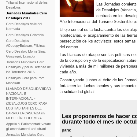
Tribunal Internacional de los
Las Jornadas comienzan
Desalojos
de Desalojos (Venecia,
Jornadas Mundiales Cero
centrada en los desalo
Desalojos 2017
Año Internacional del Turismo Sostenible pa
Cero Desalojos Valle del
Narmada
El eje central es la lucha contra los desalo
Cero Desalojos Colombia
hipotecarias, el acaparamiento de las tierras
Cero Desalojos
persecución de lxs activistxs: estos temas 
#OccupyBulacan, Filipinas
del campo.
Cero Desalojo Monte Sinai,
Los blancos de ataque son las políticas neol
Guayaquil, Ecuador
de la corrupción y de la especulación sobre 
Jornadas Mundiales Cero
vivienda a más de mil millones de personas
Desalojos y por la Defensa de
cada año.
los Territorios 2016
Desalojos Cero para Pom
Construyendo juntos el éxito de las Jorna
Mahakan
fortalecer las luchas locales y sus impactos 
LLAMADO DE SOLIDARIDAD
la solidaridad global.
NACIONAL E
INTERNACIONAL -
iDESALOJOS CERO PARA
LOS HABITANTES DEL
BARRIO LA CASCADA en
Les proponemos de hacer con
MEDELLÍN-COLOMBIA!
durante todo el mes de octu
Appello ai Parlamentari: votate
gli emendamenti anti-sfratti!
para:
Jornadas Mundiales Cero