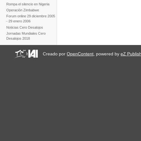
Rompa el silencio en Nigeria
Operación Zimbabwe
Forum online 29 diciembre 2005
- 29 enero 2006
Noticias Cero Desalojos
Jornadas Mundiales Cero
Desalojos 2018
Creado por
OpenContent
, powered by
eZ Publis