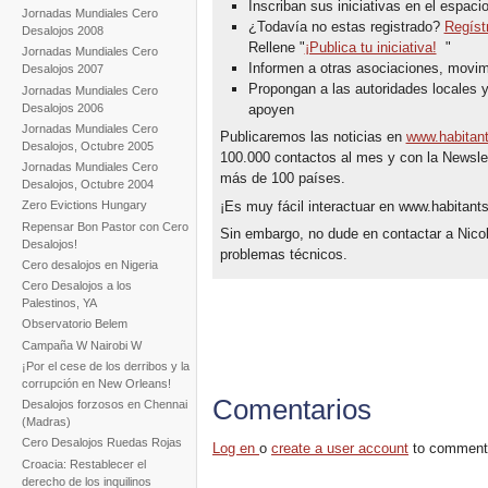
Inscriban sus iniciativas en el espacio 
Jornadas Mundiales Cero
¿Todavía no estas registrado?
Regíst
Desalojos 2008
Rellene "
¡Publica tu iniciativa!
"
Jornadas Mundiales Cero
Informen a otras asociaciones, movim
Desalojos 2007
Propongan a las autoridades locales y
Jornadas Mundiales Cero
Desalojos 2006
apoyen
Jornadas Mundiales Cero
Publicaremos las noticias en
www.habitant
Desalojos, Octubre 2005
100.000 contactos al mes y con la Newslet
Jornadas Mundiales Cero
más de 100 países.
Desalojos, Octubre 2004
¡Es muy fácil interactuar en www.habitants
Zero Evictions Hungary
Repensar Bon Pastor con Cero
Sin embargo, no dude en contactar a Nico
Desalojos!
problemas técnicos.
Cero desalojos en Nigeria
Cero Desalojos a los
Palestinos, YA
Observatorio Belem
Campaña W Nairobi W
¡Por el cese de los derribos y la
corrupción en New Orleans!
Comentarios
Desalojos forzosos en Chennai
(Madras)
Cero Desalojos Ruedas Rojas
Log en
o
create a user account
to comment
Croacia: Restablecer el
derecho de los inquilinos