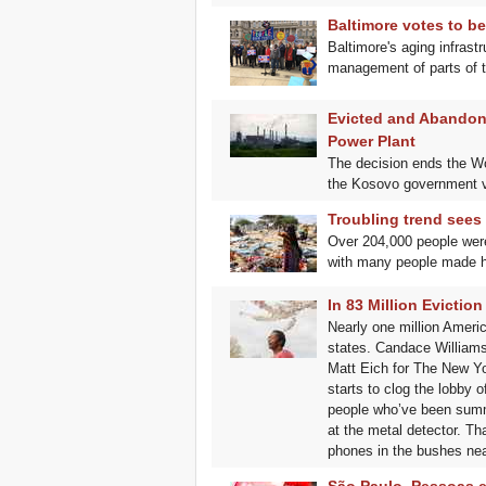
Baltimore votes to bec
Baltimore's aging infrast
management of parts of t
Evicted and Abandon
Power Plant
The decision ends the Wor
the Kosovo government v
Troubling trend sees
Over 204,000 people were
with many people made h
In 83 Million Evicti
Nearly one million Ameri
states. Candace Williams 
Matt Eich for The New Yo
starts to clog the lobby 
people who’ve been summon
at the metal detector. Th
phones in the bushes nea
São Paulo, Pessoas e