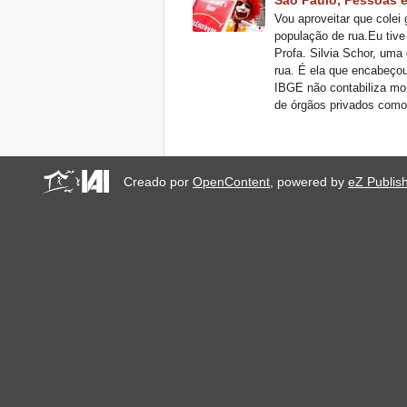
Vou aproveitar que colei
população de rua.Eu tive
Profa. Silvia Schor, uma
rua. É ela que encabeço
IBGE não contabiliza mo
de órgãos privados como 
Creado por
OpenContent
, powered by
eZ Publis