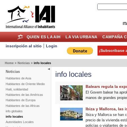
IT
QUIEN ES LA AIH
LA VIA URBANA
CAMPAÑA C
inscripción al sitio
Login
¡Subscribase a
Home
»
Noticias
»
info locales
Noticias
info locales
Habitantes de Asia
Habitantes de Oriente Medio
Balears regula la exp
Haiti, solidaridad
El Govern balear ha apro
Habitantes de las Américas
manos de grandes propiet
Habitantes de Europa
Habitantes de las Africas
Ibiza y Mallorca, las 
info globales
Ibiza y Mallorca se han c
info locales
precio de la vivienda est
Autoridades Locales
policías o vigilantes de 