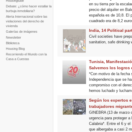
Housingtube
en su tierra por la escala
Debate: ¿cómo hacer estallar la
precio del alquiler en Ba
burbuja inmobiliaria?
española es de 10,8. El p
Alerta Internacional sobre las
cuadrado era de 8,2 euro
violaciones del derecho de
vivienda
India, 14 Political par
Galerías de imágenes
Civil societies have prep
Newsletter
sanitation, safe drinking 
Biblioteca
Housing Blog
Recorriendo el Mundo con la
Casa a Cuestas
Tunisia, Manifestació
Salvemos los logros d
*Con motivo de la fecha 
Independencia que se ha 
compromiso con el derech
hemos luchado y luchamos p
Según los expertos en
trabajadores migrant
GINEBRA (13 de marzo de
urgencia para proteger a
Calabria*. Entre el 6 y e
que albergaba a casi 2 m