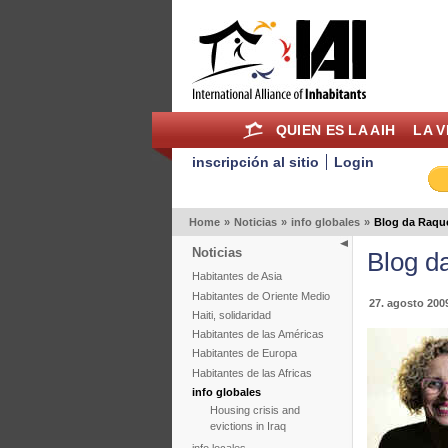
QUIEN ES LA AIH
LA V
inscripción al sitio
Login
Home
»
Noticias
»
info globales
»
Blog da Raque
Noticias
Blog d
Habitantes de Asia
Habitantes de Oriente Medio
27. agosto 200
Haiti, solidaridad
Habitantes de las Américas
Habitantes de Europa
Habitantes de las Africas
info globales
Housing crisis and
evictions in Iraq