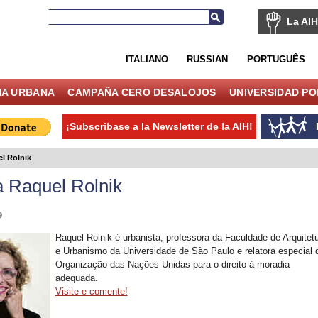
La AIH
ITALIANO
RUSSIAN
PORTUGUÊS
IA URBANA
CAMPAÑA CERO DESALOJOS
UNIVERSIDAD P
¡Subscribase a la Newsletter de la AIH!
l Rolnik
a Raquel Rolnik
9
Raquel Rolnik é urbanista, professora da Faculdade de Arquitet
e Urbanismo da Universidade de São Paulo e relatora especial 
Organização das Nações Unidas para o direito à moradia
adequada.
Visite e comente!