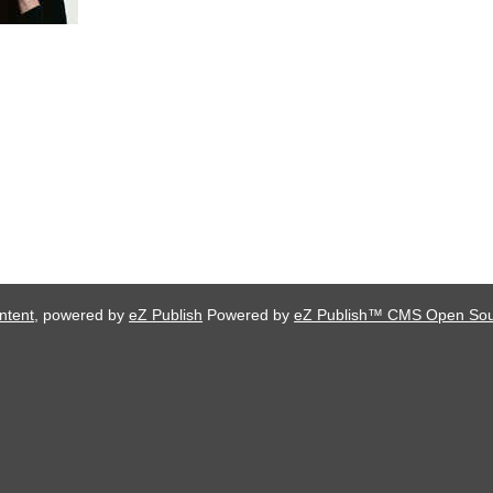
ntent
, powered by
eZ Publish
Powered by
eZ Publish™ CMS Open So