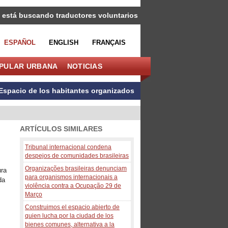
 está buscando traductores voluntarios
ESPAÑOL
ENGLISH
FRANÇAIS
OPULAR URBANA
NOTICIAS
Espacio de los habitantes organizados
ARTÍCULOS SIMILARES
Tribunal internacional condena
despejos de comunidades brasileiras
Organizações brasileiras denunciam
ura
para organismos internacionais a
da
violência contra a Ocupação 29 de
Março
Construimos el espacio abierto de
quien lucha por la ciudad de los
bienes comunes, alternativa a la