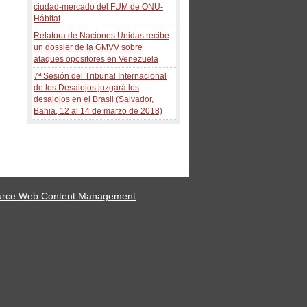
ciudad-mercado del FUM de ONU-
Hábitat
Relatora de Naciones Unidas recibe
un dossier de la GMVV sobre
ataques opositores en Venezuela
7ª Sesión del Tribunal Internacional
de los Desalojos juzgará los
desalojos en el Brasil (Salvador,
Bahia, 12 al 14 de marzo de 2018)
urce Web Content Management
.