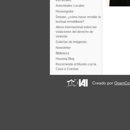
info locales
Autoridades Locales
Housingtube
Debate: ¿cómo hacer estallar la
burbuja inmobiliaria?
Alerta Internacional sobre las
violaciones del derecho de
vivienda
Galerías de imágenes
Newsletter
Biblioteca
Housing Blog
Recorriendo el Mundo con la
Casa a Cuestas
Creado por
OpenCo