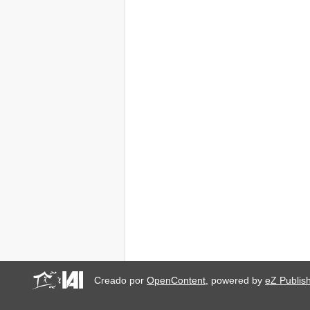
Creado por
OpenContent
, powered by
eZ Publis