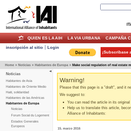
IT
QUIEN ES LA AIH
LA VIA URBANA
CAMPAÑA C
inscripción al sitio
Login
¡Subscribase a
Home
»
Noticias
»
Habitantes de Europa
»
Make social regulation of real estate m
Noticias
Warning!
Habitantes de Asia
Habitantes de Oriente Medio
Please that this page is a "draft", and it 
Haiti, solidaridad
We suggest to:
Habitantes de las Américas
You can read the article in its origina
Habitantes de Europa
Help us to translate this article, beco
Noticias
Alliance of Inhabitants:
Forum Social du Logement
Estados Generales
Europeos
15. marzo 2016