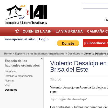
IT
QUIEN ES LA AIH
LA VIA URBANA
CAMPAÑA C
inscripción al sitio
Login
¡Subscribase a
Home
»
Espacio de los habitantes organizados
»
Desalojos
»
Violento Desalojo 
Espacio de los
Violento Desalojo en
habitantes organizados
Brisa del Este
Iniciativas
Perfil de la organización
Titulo:
Noticias
Video
Violento Desalojo en Avenida Ecologica B
Desalojos
Este
Tipología de desalojo:
Por contrastes y luchas por derechos de t