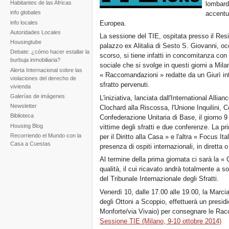
Habitantes de las Africas
lombard
info globales
accentua
info locales
Europea.
Autoridades Locales
La sessione del TIE, ospitata presso il Res
Housingtube
palazzo ex Alitalia di Sesto S. Giovanni, oc
Debate: ¿cómo hacer estallar la
scorso, si tiene infatti in concomitanza con 
burbuja inmobiliaria?
sociale che si svolge in questi giorni a Mil
Alerta Internacional sobre las
« Raccomandazioni » redatte da un Giurì in
violaciones del derecho de
sfratto pervenuti.
vivienda
Galerías de imágenes
L'iniziativa, lanciata dall'International Allia
Newsletter
Clochard alla Riscossa, l'Unione Inquilini, Co
Biblioteca
Confederazione Unitaria di Base, il giorno 9
Housing Blog
vittime degli sfratti e due conferenze. La p
Recorriendo el Mundo con la
per il Diritto alla Casa » e l'altra « Focus I
Casa a Cuestas
presenza di ospiti internazionali, in diretta 
Al termine della prima giornata ci sarà la «
qualità, il cui ricavato andrà totalmente a
del Tribunale Internazionale degli Sfratti.
Venerdì 10, dalle 17.00 alle 19.00, la Marc
degli Ottoni a Scoppio, effettuerà un presidi
Monforte/via Vivaio) per consegnare le Ra
Sessione TIE (Milano, 9-10 ottobre 2014)