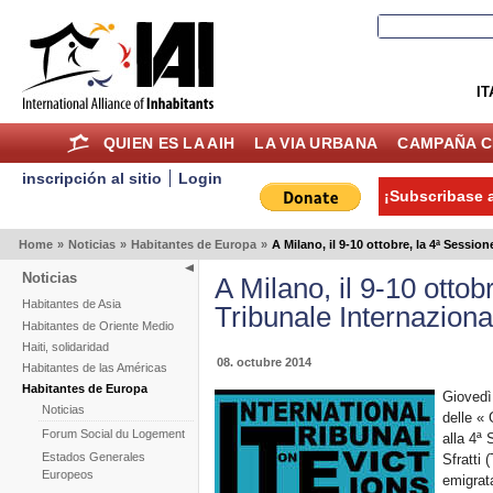
IT
QUIEN ES LA AIH
LA VIA URBANA
CAMPAÑA C
inscripción al sitio
Login
¡Subscribase a
Home
»
Noticias
»
Habitantes de Europa
»
A Milano, il 9-10 ottobre, la 4ª Session
Noticias
A Milano, il 9-10 ottob
Habitantes de Asia
Tribunale Internazional
Habitantes de Oriente Medio
Haiti, solidaridad
08. octubre 2014
Habitantes de las Américas
Habitantes de Europa
Giovedì 
Noticias
delle « 
Forum Social du Logement
alla 4ª 
Estados Generales
Sfratti 
Europeos
emigrat