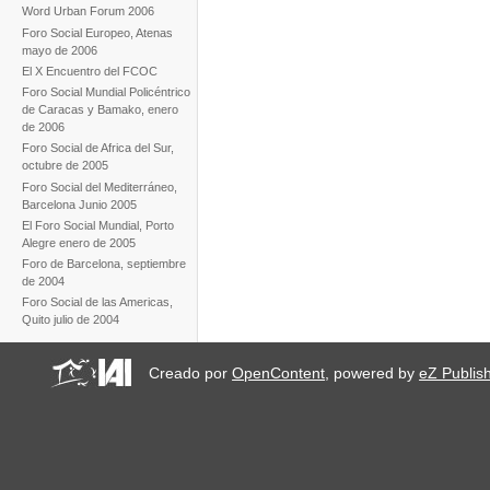
Word Urban Forum 2006
Foro Social Europeo, Atenas
mayo de 2006
El X Encuentro del FCOC
Foro Social Mundial Policéntrico
de Caracas y Bamako, enero
de 2006
Foro Social de Africa del Sur,
octubre de 2005
Foro Social del Mediterráneo,
Barcelona Junio 2005
El Foro Social Mundial, Porto
Alegre enero de 2005
Foro de Barcelona, septiembre
de 2004
Foro Social de las Americas,
Quito julio de 2004
Creado por
OpenContent
, powered by
eZ Publis