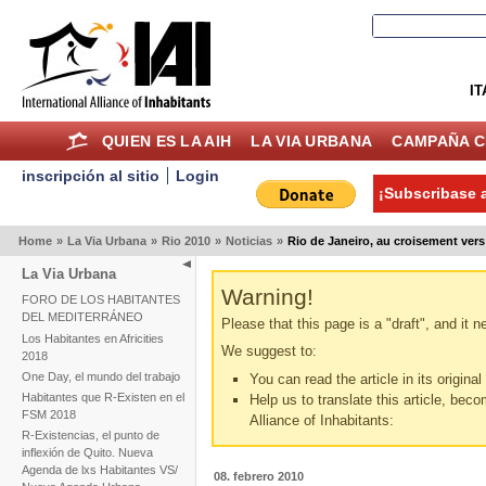
IT
QUIEN ES LA AIH
LA VIA URBANA
CAMPAÑA C
inscripción al sitio
Login
¡Subscribase a
Home
»
La Via Urbana
»
Rio 2010
»
Noticias
»
Rio de Janeiro, au croisement ver
La Via Urbana
Warning!
FORO DE LOS HABITANTES
DEL MEDITERRÁNEO
Please that this page is a "draft", and it 
Los Habitantes en Africities
We suggest to:
2018
One Day, el mundo del trabajo
You can read the article in its origina
Habitantes que R-Existen en el
Help us to translate this article, beco
FSM 2018
Alliance of Inhabitants:
R-Existencias, el punto de
inflexión de Quito. Nueva
Agenda de lxs Habitantes VS/
08. febrero 2010